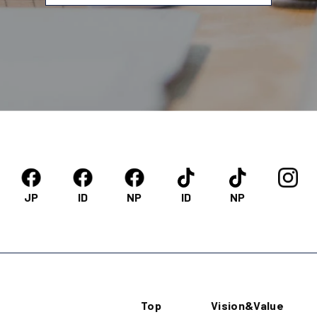
JP
ID
NP
ID
NP
Top
Vision&Value