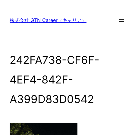
内
容
株式会社 GTN Career（キャリア）
を
ス
キ
ッ
242FA738-CF6F-
プ
4EF4-842F-
A399D83D0542