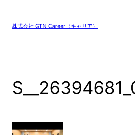
内
容
を
株式会社 GTN Career（キャリア）
ス
キ
ッ
プ
S__26394681_