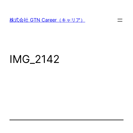
内
容
株式会社 GTN Career（キャリア）
を
ス
キ
ッ
IMG_2142
プ