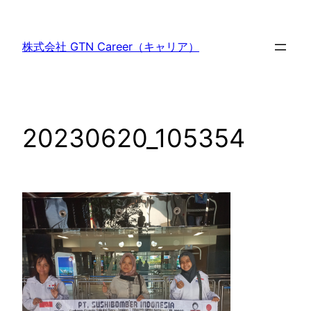
内
容
株式会社 GTN Career（キャリア）
を
ス
キ
ッ
20230620_105354
プ