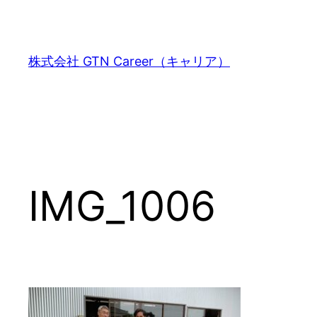
内
容
を
株式会社 GTN Career（キャリア）
ス
キ
ッ
プ
IMG_1006