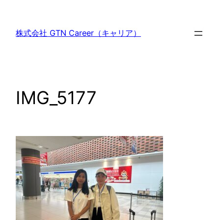
内
容
株式会社 GTN Career（キャリア）
を
ス
キ
ッ
IMG_5177
プ