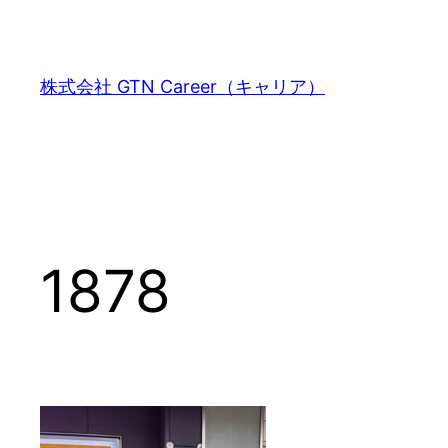
内
容
を
株式会社 GTN Career（キャリア）
ス
キ
ッ
プ
1878