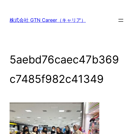
内
容
株式会社 GTN Career（キャリア）
を
ス
キ
ッ
5aebd76caec47b369
プ
c7485f982c41349