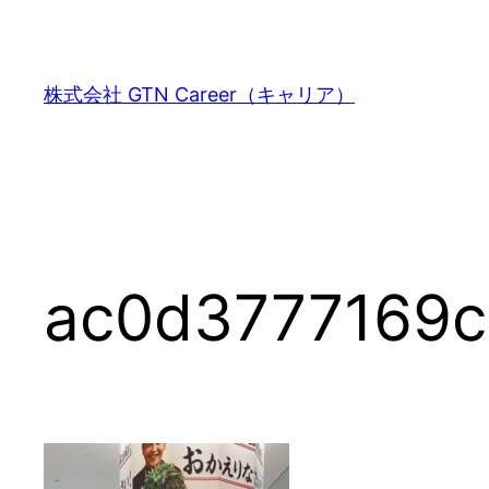
内
容
を
株式会社 GTN Career（キャリア）
ス
キ
ッ
プ
ac0d3777169c