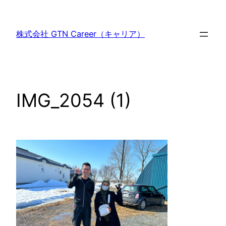
内
容
株式会社 GTN Career（キャリア）
を
ス
キ
ッ
IMG_2054 (1)
プ