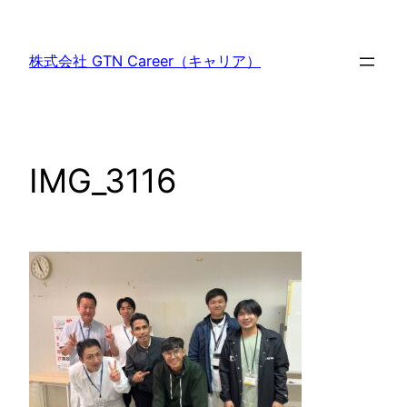
内
容
株式会社 GTN Career（キャリア）
を
ス
キ
ッ
IMG_3116
プ