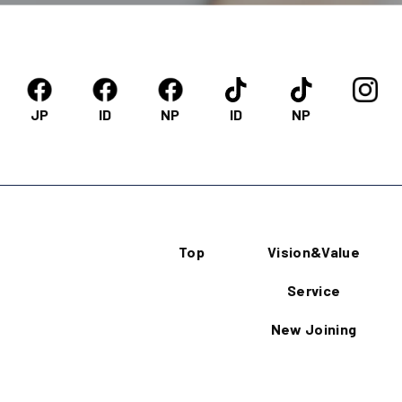
JP
ID
NP
ID
NP
Top
Vision&Value
Service
New Joining