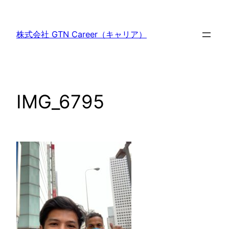
内
容
株式会社 GTN Career（キャリア）
を
ス
キ
ッ
IMG_6795
プ