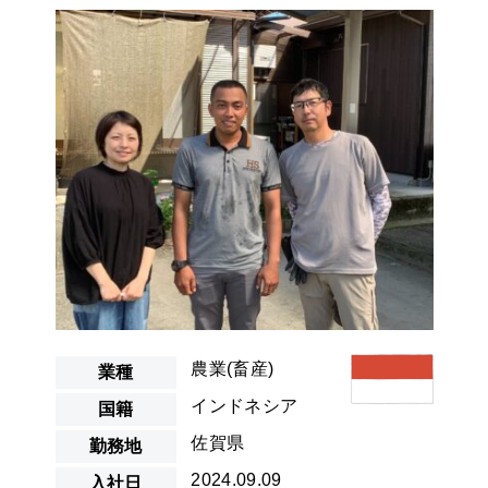
ビルクリーニ
ング
食品製造
漁業
建設
農業(畜産)
業種
インドネシア
ネパール
インドネシア
国籍
ミャンマー
ベトナム
佐賀県
バングラディ
勤務地
シュ
2024.09.09
入社日