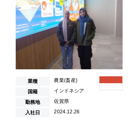
農業(耕作)
農業(畜産)
農業(酪農)
農業(養鶏)
農業(畜産)
業種
インドネシア
国籍
農業(養豚)
介護
佐賀県
勤務地
2024.12.26
入社日
外食
宿泊