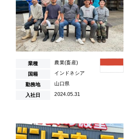
農業(畜産)
業種
インドネシア
国籍
山口県
勤務地
2024.05.31
入社日